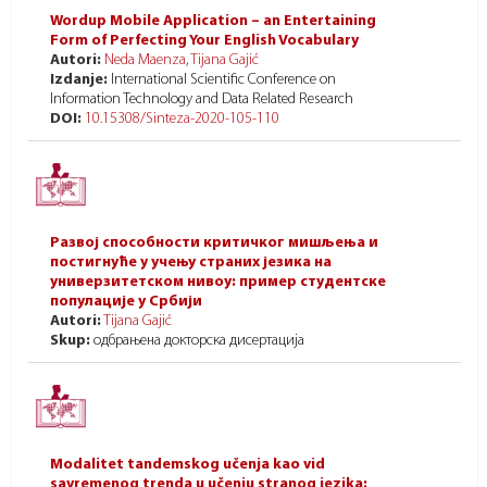
Wordup Mobile Application – an Entertaining
Form of Perfecting Your English Vocabulary
Autori:
Neda Maenza
,
Tijana Gajić
Izdanje:
International Scientific Conference on
Information Technology and Data Related Research
DOI:
10.15308/Sinteza-2020-105-110
Развој способности критичког мишљења и
постигнуће у учењу страних језика на
универзитетском нивоу: пример студентске
популације у Србији
Autori:
Tijana Gajić
Skup:
одбрањена докторска дисертација
Modalitet tandemskog učenja kao vid
savremenog trenda u učenju stranog jezika: