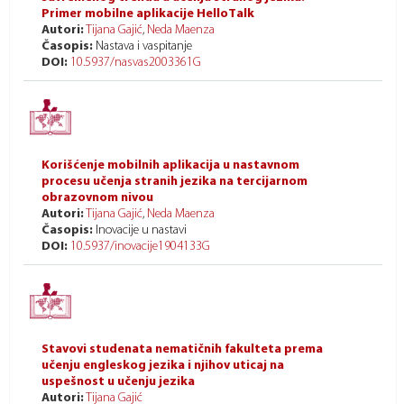
Primer mobilne aplikacije HelloТalk
Autori:
Tijana Gajić
,
Neda Maenza
Časopis:
Nastava i vaspitanje
DOI:
10.5937/nasvas2003361G
Korišćenje mobilnih aplikacija u nastavnom
procesu učenja stranih jezika na tercijarnom
obrazovnom nivou
Autori:
Tijana Gajić
,
Neda Maenza
Časopis:
Inovacije u nastavi
DOI:
10.5937/inovacije1904133G
Stavovi studenata nematičnih fakulteta prema
učenju engleskog jezika i njihov uticaj na
uspešnost u učenju jezika
Autori:
Tijana Gajić