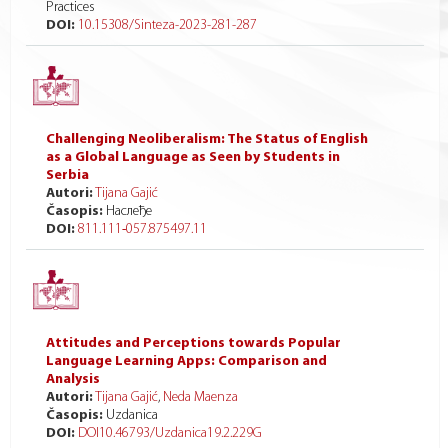
Practices
DOI:
10.15308/Sinteza-2023-281-287
Challenging Neoliberalism: The Status of English
as a Global Language as Seen by Students in
Serbia
Autori:
Tijana Gajić
Časopis:
Наслеђе
DOI:
811.111‑057.875497.11
Attitudes and Perceptions towards Popular
Language Learning Apps: Comparison and
Analysis
Autori:
Tijana Gajić
,
Neda Maenza
Časopis:
Uzdanica
DOI:
DOI10.46793/Uzdanica19.2.229G