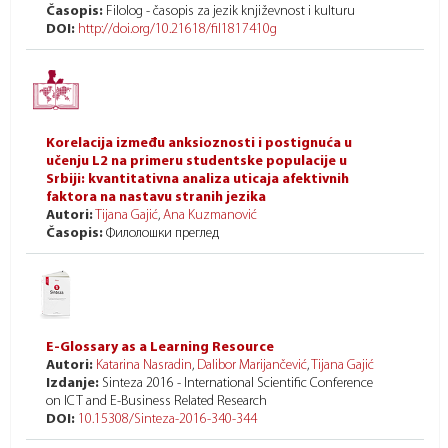
Časopis:
Filolog - časopis za jezik književnost i kulturu
DOI:
http://doi.org/10.21618/fil1817410g
Korelacija između anksioznosti i postignuća u
učenju L2 na primeru studentske populacije u
Srbiji: kvantitativna analiza uticaja afektivnih
faktora na nastavu stranih jezika
Autori:
Tijana Gajić
,
Ana Kuzmanović
Časopis:
Филолошки преглед
E-Glossary as a Learning Resource
Autori:
Katarina Nasradin
,
Dalibor Marijančević
,
Tijana Gajić
Izdanje:
Sinteza 2016 - International Scientific Conference
on ICT and E-Business Related Research
DOI:
10.15308/Sinteza-2016-340-344