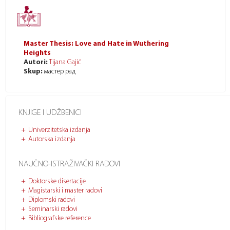
Master Thesis: Love and Hate in Wuthering
Heights
Autori:
Tijana Gajić
Skup:
мастер рад
KNJIGE I UDŽBENICI
Univerzitetska izdanja
Autorska izdanja
NAUČNO-ISTRAŽIVAČKI RADOVI
Doktorske disertacije
Magistarski i master radovi
Diplomski radovi
Seminarski radovi
Bibliografske reference