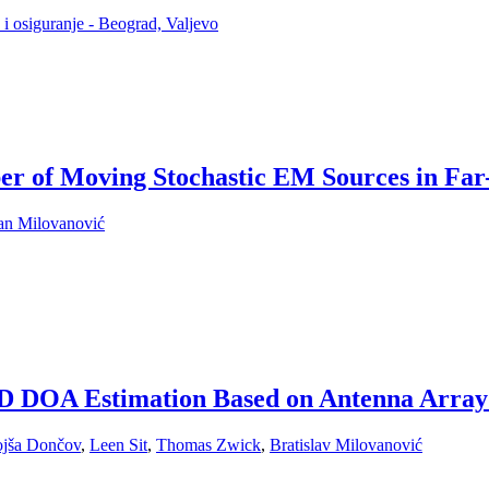
 i osiguranje - Beograd, Valjevo
ber of Moving Stochastic EM Sources in F
an Milovanović
 2D DOA Estimation Based on Antenna Arra
jša Dončov
,
Leen Sit
,
Thomas Zwick
,
Bratislav Milovanović