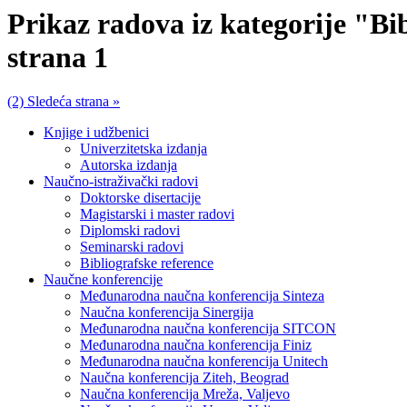
Prikaz radova iz kategorije "Bi
strana 1
(2) Sledeća strana »
Knjige i udžbenici
Univerzitetska izdanja
Autorska izdanja
Naučno-istraživački radovi
Doktorske disertacije
Magistarski i master radovi
Diplomski radovi
Seminarski radovi
Bibliografske reference
Naučne konferencije
Međunarodna naučna konferencija Sinteza
Naučna konferencija Sinergija
Međunarodna naučna konferencija SITCON
Međunarodna naučna konferencija Finiz
Međunarodna naučna konferencija Unitech
Naučna konferencija Ziteh, Beograd
Naučna konferencija Mreža, Valjevo