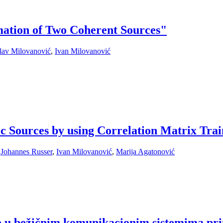
ation of Two Coherent Sources"
slav Milovanović
,
Ivan Milovanović
tic Sources by using Correlation Matrix T
,
Johannes Russer
,
Ivan Milovanović
,
Marija Agatonović
ije u bežičnim komunikacionim sistemima p