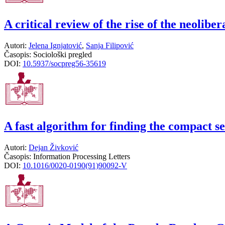
A critical review of the rise of the neolibe
Autori:
Jelena Ignjatović
,
Sanja Filipović
Časopis:
Sociološki pregled
DOI:
10.5937/socpreg56-35619
A fast algorithm for finding the compact se
Autori:
Dejan Živković
Časopis:
Information Processing Letters
DOI:
10.1016/0020-0190(91)90092-V