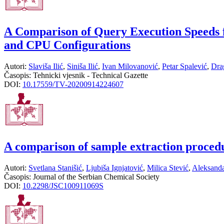
A Comparison of Query Execution Speeds 
and CPU Configurations
Autori:
Slaviša Ilić
,
Siniša Ilić
,
Ivan Milovanović
,
Petar Spalević
,
Dra
Časopis:
Tehnicki vjesnik - Technical Gazette
DOI:
10.17559/TV-20200914224607
A comparison of sample extraction procedu
Autori:
Svetlana Stanišić
,
Ljubiša Ignjatović
,
Milica Stević
,
Aleksanda
Časopis:
Journal of the Serbian Chemical Society
DOI:
10.2298/JSC100911069S