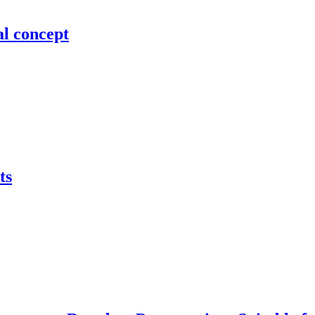
ral concept
ts