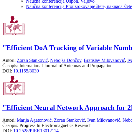
Naučna konferencija Uspon, Valjevo
Naučna konferencija Prouzrokovanje štete, naknada štete
"Efficient DoA Tracking of Variable Num
Autori:
Zoran Stanković
,
Nebojša Dončov
,
Bratislav Milovanović
,
Iv
Časopis:
International Journal of Antennas and Propagation
DOI:
10.1155/8039
"Efficient Neural Network Approach for
Autori:
Marija Agatonović
,
Zoran Stanković
,
Ivan Milovanović
,
Nebo
Časopis:
Progress In Electromagnetics Research
DOI:
10.2528/PIER13012114