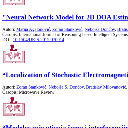
"Neural Network Model for 2D DOA Estim
Autori:
Marija Agatonović
,
Zoran Stanković
,
Nebojša Dončov
,
Brati
Časopis:
International Journal of Reasoning-based Intelligent Systems
DOI:
10.1504/IJRIS.2015.070914
“Localization of Stochastic Electromagne
Autori:
Zoran Stanković
,
Nebojša S. Dončov
,
Bratislav Milovanović
Časopis:
Microwave Review
“Modelovanje uticaja šuma i interferenc