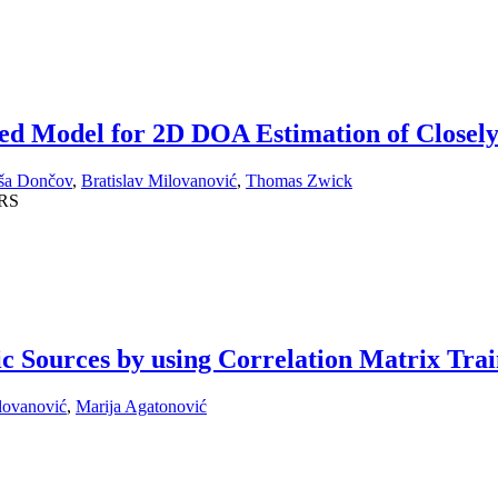
sed Model for 2D DOA Estimation of Closel
ša Dončov
,
Bratislav Milovanović
,
Thomas Zwick
RS
tic Sources by using Correlation Matrix T
lovanović
,
Marija Agatonović