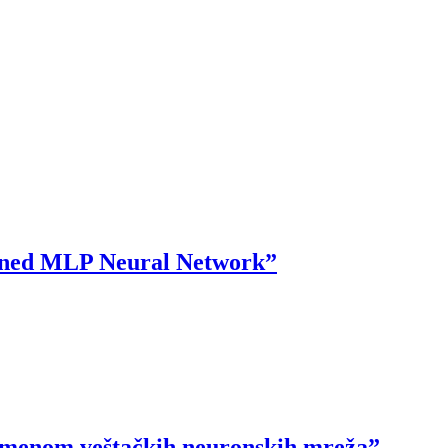
rained MLP Neural Network”
rimenom veštačkih neuronskih mreža”