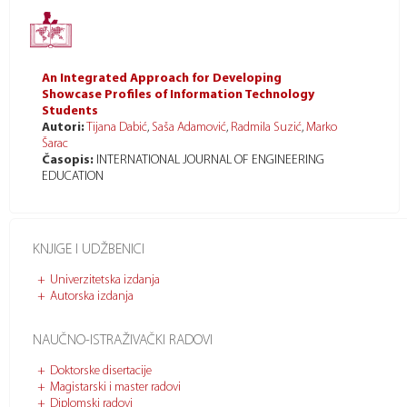
An Integrated Approach for Developing
Showcase Profiles of Information Technology
Students
Autori:
Tijana Dabić
,
Saša Adamović
,
Radmila Suzić
,
Marko
Šarac
Časopis:
INTERNATIONAL JOURNAL OF ENGINEERING
EDUCATION
KNJIGE I UDŽBENICI
Univerzitetska izdanja
Autorska izdanja
NAUČNO-ISTRAŽIVAČKI RADOVI
Doktorske disertacije
Magistarski i master radovi
Diplomski radovi