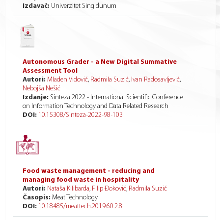
Izdavač:
Univerzitet Singidunum
Autonomous Grader - a New Digital Summative
Assessment Tool
Autori:
Mladen Vidović
,
Radmila Suzić
,
Ivan Radosavljević
,
Nebojša Nešić
Izdanje:
Sinteza 2022 - International Scientific Conference
on Information Technology and Data Related Research
DOI:
10.15308/Sinteza-2022-98-103
Food waste management - reducing and
managing food waste in hospitality
Autori:
Nataša Kilibarda
,
Filip Đoković
,
Radmila Suzić
Časopis:
Meat Technology
DOI:
10.18485/meattech.2019.60.2.8