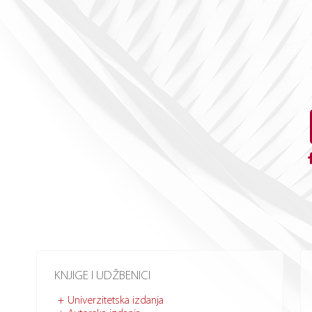
KNJIGE I UDŽBENICI
Univerzitetska izdanja