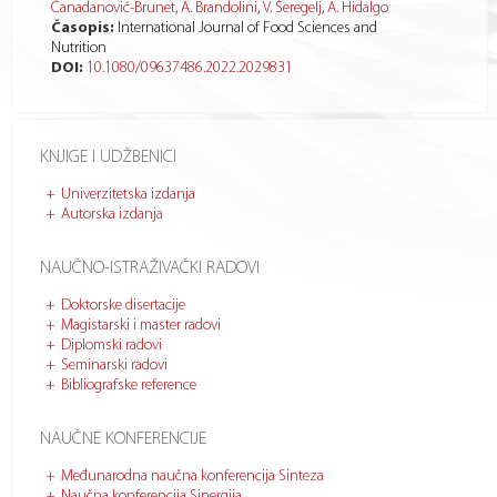
Čanadanović-Brunet
,
A. Brandolini
,
V. Šeregelj
,
A. Hidalgo
Časopis:
International Journal of Food Sciences and
Nutrition
DOI:
10.1080/09637486.2022.2029831
KNJIGE I UDŽBENICI
Univerzitetska izdanja
Autorska izdanja
NAUČNO-ISTRAŽIVAČKI RADOVI
Doktorske disertacije
Magistarski i master radovi
Diplomski radovi
Seminarski radovi
Bibliografske reference
NAUČNE KONFERENCIJE
Međunarodna naučna konferencija Sinteza
Naučna konferencija Sinergija