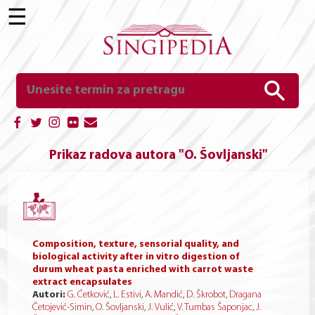
☰
Prikaz radova autora "O. Šovljanski"
Composition, texture, sensorial quality, and
biological activity after in vitro digestion of
durum wheat pasta enriched with carrot waste
extract encapsulates
Autori:
G. Ćetković
,
L. Estivi
,
A. Mandić
,
D. Škrobot
,
Dragana
Četojević-Simin
,
O. Šovljanski
,
J. Vulić
,
V. Tumbas Šaponjac
,
J.