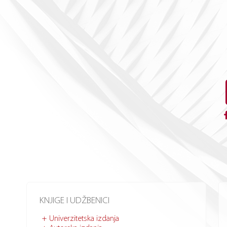
KNJIGE I UDŽBENICI
Univerzitetska izdanja