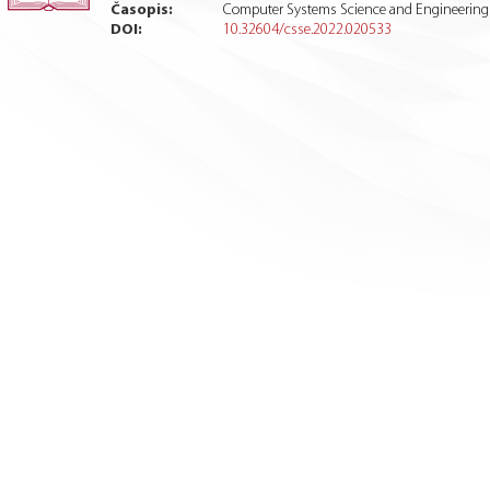
Časopis:
Computer Systems Science and Engineering
DOI:
10.32604/csse.2022.020533