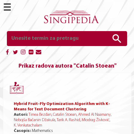
☰
Prikaz radova autora "Catalin Stoean"
Hybrid Fruit-Fly Optimization Algorithm with K-
Means for Text Document Clustering
Autori:
Timea Bezdan
,
Catalin Stoean
,
Ahmed Al Naamany
,
Nebojša Bačanin Džakula
,
Tarik A. Rashid
,
Miodrag Živković
,
K. Venkatachalam
Časopis:
Mathematics