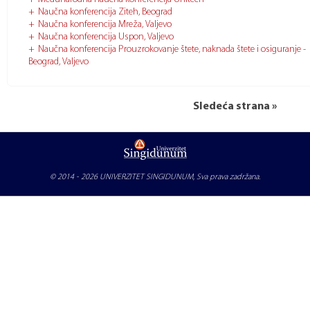
Naučna konferencija Ziteh, Beograd
Naučna konferencija Mreža, Valjevo
Naučna konferencija Uspon, Valjevo
Naučna konferencija Prouzrokovanje štete, naknada štete i osiguranje -
Beograd, Valjevo
Sledeća strana »
© 2014 - 2026
UNIVERZITET SINGIDUNUM
, Sva prava zadržana.