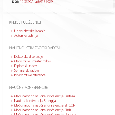
DOI:
10.3390/math9161929
KNJIGE I UDŽBENICI
Univerzitetska izdanja
Autorska izdanja
NAUČNO-ISTRAŽIVAČKI RADOVI
Doktorske disertacije
Magistarski i master radovi
Diplomski radovi
Seminarski radovi
Bibliografske reference
NAUČNE KONFERENCIJE
Međunarodna naučna konferencija Sinteza
Naučna konferencija Sinergija
Međunarodna naučna konferencija SITCON
Međunarodna naučna konferencija Finiz
Međunarodna naučna konferencija Unitech