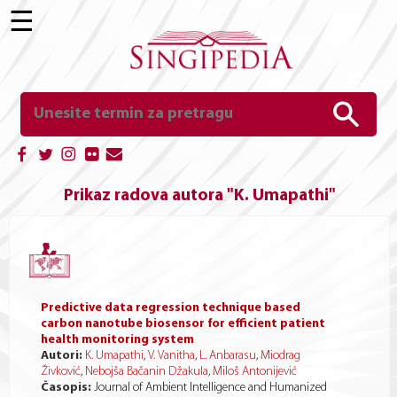
☰
Prikaz radova autora "K. Umapathi"
Predictive data regression technique based
carbon nanotube biosensor for efficient patient
health monitoring system
Autori:
K. Umapathi
,
V. Vanitha
,
L. Anbarasu
,
Miodrag
Živković
,
Nebojša Bačanin Džakula
,
Miloš Antonijević
Časopis:
Journal of Ambient Intelligence and Humanized