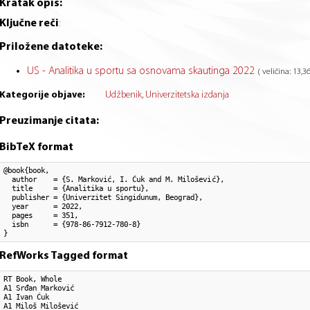
Kratak opis:
Ključne reči
:
Priložene datoteke:
US - Analitika u sportu sa osnovama skautinga 2022
( veličina: 13,
Kategorije objave:
Udžbenik
Univerzitetska izdanja
Preuzimanje citata:
BibTeX format
@book{book,

  author    = {S. Marković, I. Ćuk and M. Milošević}, 

  title     = {Analitika u sportu},

  publisher = {Univerzitet Singidunum, Beograd},

  year      = 2022,

  pages     = 351,

  isbn      = {978-86-7912-780-8}

}
RefWorks Tagged format
RT Book, Whole

A1 Srđan Marković

A1 Ivan Ćuk

A1 Miloš Milošević
