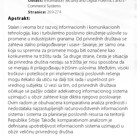
Oblast:
Information Security and Digital Forensics and E-
Commerce Systems
Stranice:
269
-
274
Apstrakt:
Stalan i veoma brz razvoj informacionih i komunikacionih
tehnologija, kao i turbulentno poslovno okruženje uslovile su
promene u industrijskim granama. Od privrednih društava se
zahteva stalno prilagođavanje i usavr- šavanje, jer samo ona
koja su spremna za promene mogu biti označene kao
konkurentne na tržištu rada. Sa druge strane, česta je situacija
da privredna društva nestaju sa tržišta jer nisu sposobna da
se menjaju ili prilagođavaju tržišnim uslovima. Međutim, visoki
troškovi i poteškoće pri implementaciji poslovnih rešenja
mogu itekako da utiču na dalji tok rada i uspešnost pri-
vrednog subjekta. U vezi sa tim, od privrednih društava
očekuje se pažljiv odabir adekvatnog informacionog sistema
uzimajući u obzir zahteve koje diktira njegovo poslovanje.
Ovim radom je obuhvaćena komparativna analiza prednosti i
nedostataka najzastupljenijih računovodstvenih informacionih
sistema i sistema za planiranje poslovnih resursa na teritoriji
Republike Srbije. Takođe, komparativnom analizom je
definisana upotrebljivost informacionih sistema uzimajući u
obzir veličinu privrednog društva.