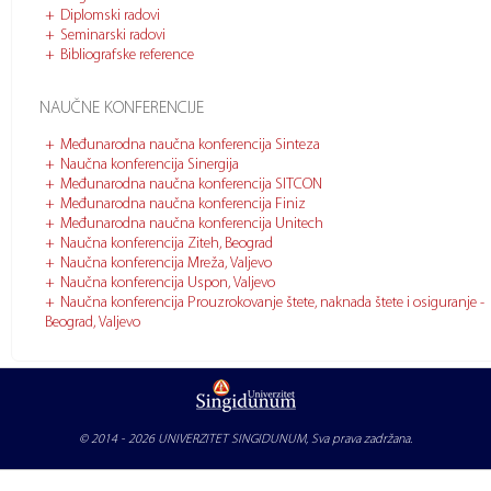
Diplomski radovi
Seminarski radovi
Bibliografske reference
NAUČNE KONFERENCIJE
Međunarodna naučna konferencija Sinteza
Naučna konferencija Sinergija
Međunarodna naučna konferencija SITCON
Međunarodna naučna konferencija Finiz
Međunarodna naučna konferencija Unitech
Naučna konferencija Ziteh, Beograd
Naučna konferencija Mreža, Valjevo
Naučna konferencija Uspon, Valjevo
Naučna konferencija Prouzrokovanje štete, naknada štete i osiguranje -
Beograd, Valjevo
© 2014 - 2026
UNIVERZITET SINGIDUNUM
, Sva prava zadržana.