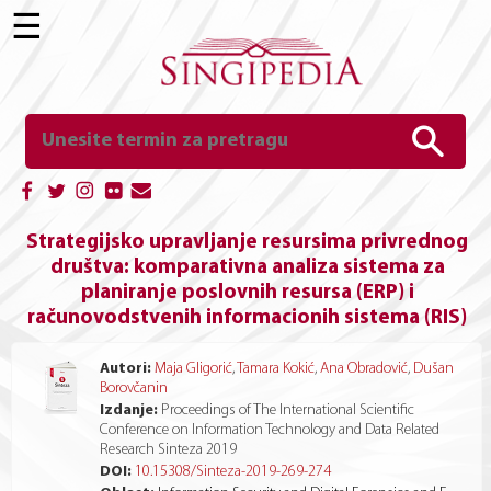
☰
Strategijsko upravljanje resursima privrednog
društva: komparativna analiza sistema za
planiranje poslovnih resursa (ERP) i
računovodstvenih informacionih sistema (RIS)
Autori:
Maja Gligorić
,
Tamara Kokić
,
Ana Obradović
,
Dušan
Borovčanin
Izdanje:
Proceedings of The International Scientific
Conference on Information Technology and Data Related
Research Sinteza 2019
DOI:
10.15308/Sinteza-2019-269-274