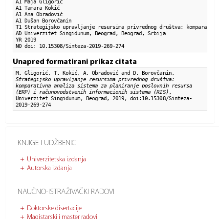
A1 Maja Gligorić

A1 Tamara Kokić

A1 Ana Obradović

A1 Dušan Borovčanin

T1 Strategijsko upravljanje resursima privrednog društva: komparativn
AD Univerzitet Singidunum, Beograd, Beograd, Srbija

YR 2019

NO doi: 10.15308/Sinteza-2019-269-274
Unapred formatirani prikaz citata
M. Gligorić, T. Kokić, A. Obradović and D. Borovčanin,
Strategijsko upravljanje resursima privrednog društva:
komparativna analiza sistema za planiranje poslovnih resursa
(ERP) i računovodstvenih informacionih sistema (RIS)
,
Univerzitet Singidunum, Beograd, 2019, doi:10.15308/Sinteza-
2019-269-274
KNJIGE I UDŽBENICI
Univerzitetska izdanja
Autorska izdanja
NAUČNO-ISTRAŽIVAČKI RADOVI
Doktorske disertacije
Magistarski i master radovi