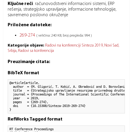
Ključne reči
:
računovodstveni informacioni sistemi, ERP
rešenja, strategijsko upravljanje, informacione tehnologije,
savremeno poslovno okruženje
Priložene datoteke:
269-274
( veličina: 240 KB, broj pregleda: 994 )
Kategorije objave:
Radovi na konferenciji Sinteza 2019, Novi Sad,
Srbija
Radovi sa konferencija
Preuzimanje citata:
BibTeX format
@article{article,

  author  = {M. Gligorić, T. Kokić, A. Obradović and D. Borovčanin}, 

  title   = {Strategijsko upravljanje resursima privrednog društva: k
  journal = {Proceedings of The International Scientific Conference o
  year    = 2019,

  pages   = {269-274},

  doi     = {10.15308/Sinteza-2019-269-274}

}
RefWorks Tagged format
RT Conference Proceedings
