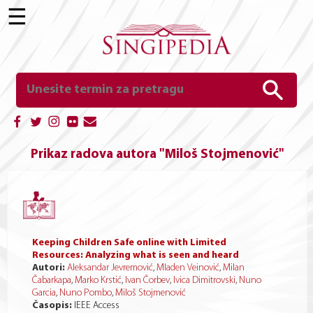
☰
Prikaz radova autora "Miloš Stojmenović"
Keeping Children Safe online with Limited
Resources: Analyzing what is seen and heard
Autori:
Aleksandar Jevremović
,
Mladen Veinović
,
Milan
Čabarkapa
,
Marko Krstić
,
Ivan Čorbev
,
Ivica Dimitrovski
,
Nuno
Garcia
,
Nuno Pombo
,
Miloš Stojmenović
Časopis:
IEEE Access