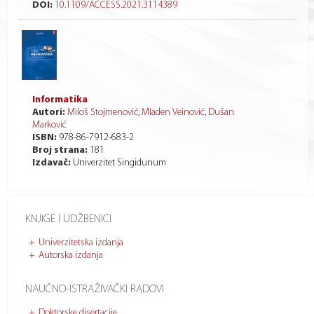
DOI:
10.1109/ACCESS.2021.3114389
Informatika
Autori:
Miloš Stojmenović
,
Mladen Veinović
,
Dušan
Marković
ISBN:
978-86-7912-683-2
Broj strana:
181
Izdavač:
Univerzitet Singidunum
KNJIGE I UDŽBENICI
Univerzitetska izdanja
Autorska izdanja
NAUČNO-ISTRAŽIVAČKI RADOVI
Doktorske disertacije