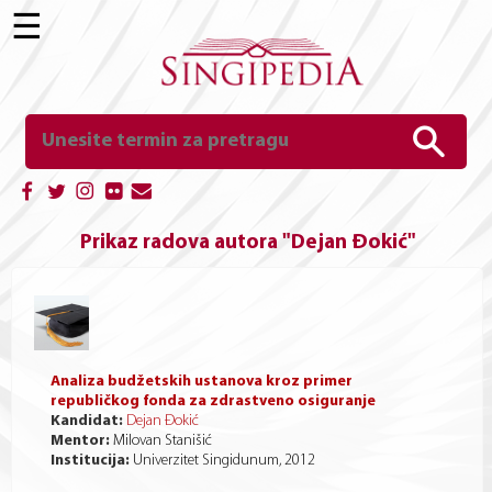
☰
Prikaz radova autora "Dejan Đokić"
Analiza budžetskih ustanova kroz primer
republičkog fonda za zdrastveno osiguranje
Kandidat:
Dejan Đokić
Mentor:
Milovan Stanišić
Institucija:
Univerzitet Singidunum, 2012