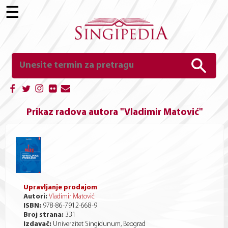
☰
Prikaz radova autora "Vladimir Matović"
Upravljanje prodajom
Autori:
Vladimir Matović
ISBN:
978-86-7912-668-9
Broj strana:
331
Izdavač:
Univerzitet Singidunum, Beograd