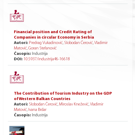
Financial position and Credit Rating of
Companies in circular Economy in Serbia
Autori:
Predrag Vukadinović
,
Slobodan Čerović
,
Vladimir
Matović
,
Goran Stefanović
Časopis:
Industrija
DOI:
10.5937/industrija46-16618
The Contribution of Tourism Industry on the GDP
of Western Balkan Countries
Autori:
Slobodan Čerović
,
Miroslav Knežević
,
Vladimir
Matović
,
Ivana Brdar
Časopis:
Industrija