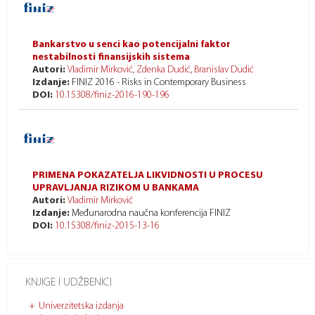
Bankarstvo u senci kao potencijalni faktor
nestabilnosti finansijskih sistema
Autori:
Vladimir Mirković
,
Zdenka Dudić
,
Branislav Dudić
Izdanje:
FINIZ 2016 - Risks in Contemporary Business
DOI:
10.15308/finiz-2016-190-196
PRIMENA POKAZATELJA LIKVIDNOSTI U PROCESU
UPRAVLJANJA RIZIKOM U BANKAMA
Autori:
Vladimir Mirković
Izdanje:
Međunarodna naučna konferencija FINIZ
DOI:
10.15308/finiz-2015-13-16
KNJIGE I UDŽBENICI
Univerzitetska izdanja