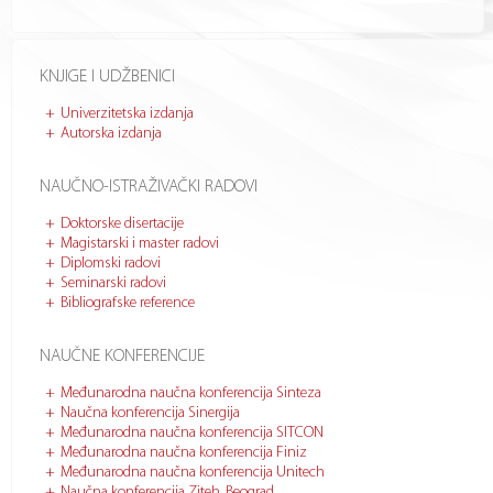
KNJIGE I UDŽBENICI
Univerzitetska izdanja
Autorska izdanja
NAUČNO-ISTRAŽIVAČKI RADOVI
Doktorske disertacije
Magistarski i master radovi
Diplomski radovi
Seminarski radovi
Bibliografske reference
NAUČNE KONFERENCIJE
Međunarodna naučna konferencija Sinteza
Naučna konferencija Sinergija
Međunarodna naučna konferencija SITCON
Međunarodna naučna konferencija Finiz
Međunarodna naučna konferencija Unitech
Naučna konferencija Ziteh, Beograd