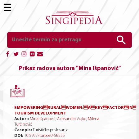
☰
Prikaz radova autora "Mina Išpanović"
EMPOWERINGRURALWOMEN:AKEYFACTORINSU
TOURISM DEVELOPMENT
Autori:
Mina Išpanović
,
Aleksandra Vujko
,
Milena
Turčinović
Časopis:
Turističko poslovanje
DOI:
10.5937/turpos0-56555