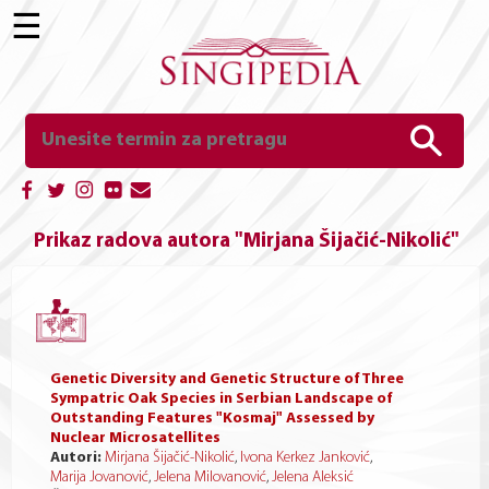
☰
Prikaz radova autora "Mirjana Šijačić-Nikolić"
Genetic Diversity and Genetic Structure of Three
Sympatric Oak Species in Serbian Landscape of
Outstanding Features "Kosmaj" Assessed by
Nuclear Microsatellites
Autori:
Mirjana Šijačić-Nikolić
,
Ivona Kerkez Janković
,
Marija Jovanović
,
Jelena Milovanović
,
Jelena Aleksić