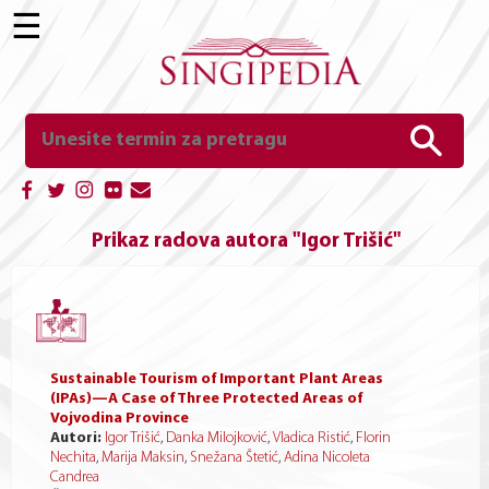
☰
Prikaz radova autora "Igor Trišić"
Sustainable Tourism of Important Plant Areas
(IPAs)—A Case of Three Protected Areas of
Vojvodina Province
Autori:
Igor Trišić
,
Danka Milojković
,
Vladica Ristić
,
Florin
Nechita
,
Marija Maksin
,
Snežana Štetić
,
Adina Nicoleta
Candrea