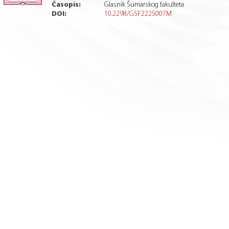
Časopis:
Glasnik Šumarskog fakulteta
DOI:
10.2298/GSF2225007M