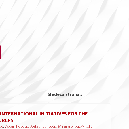
Sledeća strana »
 INTERNATIONAL INITIATIVES FOR THE
URCES
tić
,
Vladan Popović
,
Aleksandar Lučić
,
Mirjana Šijačić-Nikolić