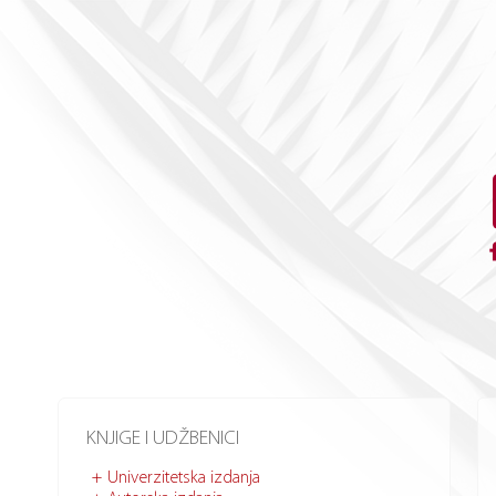
KNJIGE I UDŽBENICI
Univerzitetska izdanja