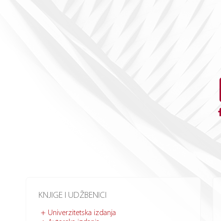
KNJIGE I UDŽBENICI
Univerzitetska izdanja