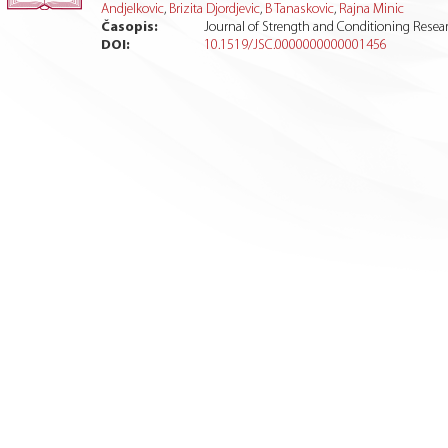
Andjelkovic
,
Brizita Djordjevic
,
B Tanaskovic
,
Rajna Minic
Časopis:
Journal of Strength and Conditioning Resea
DOI:
10.1519/JSC.0000000000001456