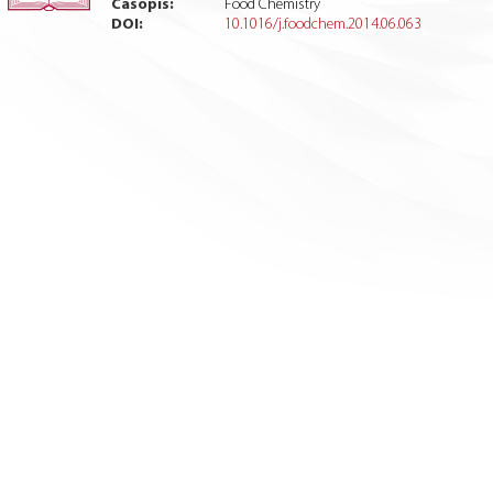
Časopis:
Food Chemistry
DOI:
10.1016/j.foodchem.2014.06.063