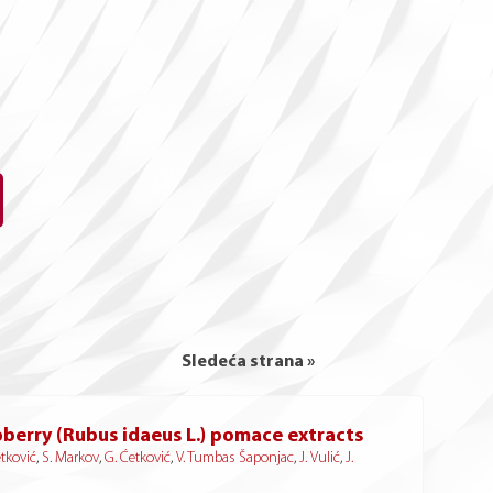
Sledeća strana »
berry (Rubus idaeus L.) pomace extracts
tković
,
S. Markov
,
G. Ćetković
,
V. Tumbas Šaponjac
,
J. Vulić
,
J.