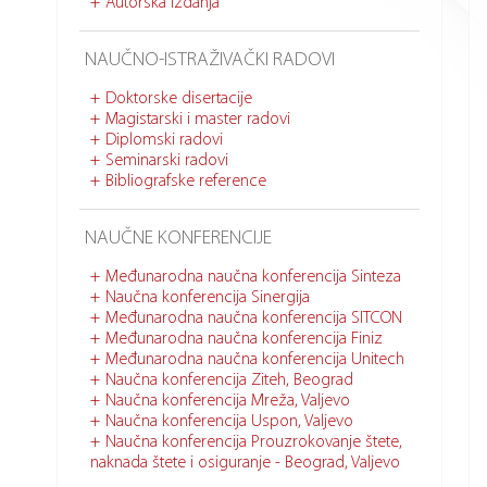
Autorska izdanja
NAUČNO-ISTRAŽIVAČKI RADOVI
Doktorske disertacije
Magistarski i master radovi
Diplomski radovi
Seminarski radovi
Bibliografske reference
NAUČNE KONFERENCIJE
Međunarodna naučna konferencija Sinteza
Naučna konferencija Sinergija
Međunarodna naučna konferencija SITCON
Međunarodna naučna konferencija Finiz
Međunarodna naučna konferencija Unitech
Naučna konferencija Ziteh, Beograd
Naučna konferencija Mreža, Valjevo
Naučna konferencija Uspon, Valjevo
Naučna konferencija Prouzrokovanje štete,
naknada štete i osiguranje - Beograd, Valjevo