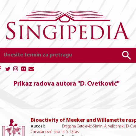
Prikaz radova autora "D. Cvetković"
Bioactivity of Meeker and Willamette rasp
Autori:
Dragana Četojević-Simin
,
A. Velićanski
,
D. Cve
Čanadanović-Brunet
,
S. Djilas