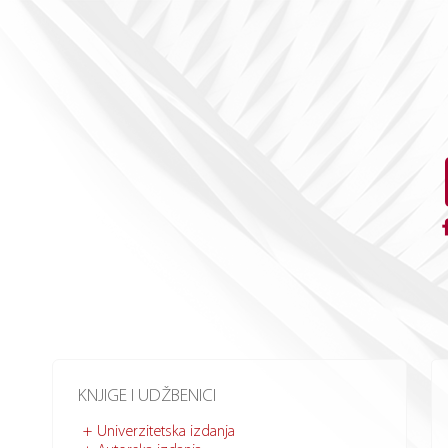
KNJIGE I UDŽBENICI
Univerzitetska izdanja