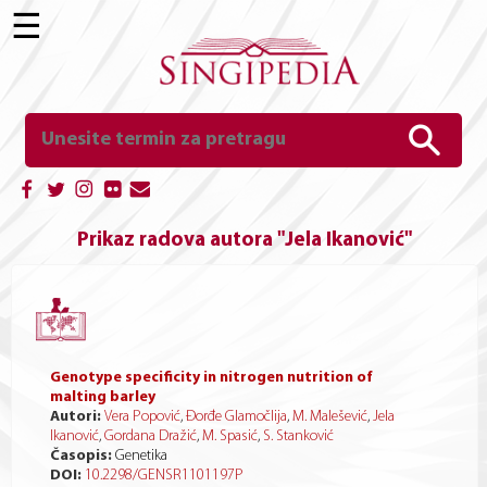
☰
Prikaz radova autora "Jela Ikanović"
Genotype specificity in nitrogen nutrition of
malting barley
Autori:
Vera Popović
,
Đorđe Glamočlija
,
M. Malešević
,
Jela
Ikanović
,
Gordana Dražić
,
M. Spasić
,
S. Stanković
Časopis:
Genetika
DOI:
10.2298/GENSR1101197P