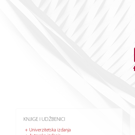
KNJIGE I UDŽBENICI
Univerzitetska izdanja