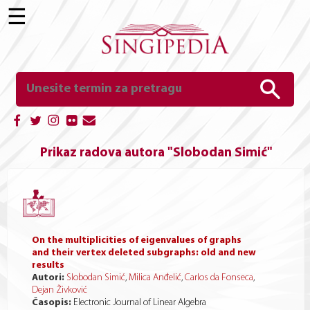
☰
Prikaz radova autora "Slobodan Simić"
On the multiplicities of eigenvalues of graphs
and their vertex deleted subgraphs: old and new
results
Autori:
Slobodan Simić
,
Milica Anđelić
,
Carlos da Fonseca
,
Dejan Živković
Časopis:
Electronic Journal of Linear Algebra