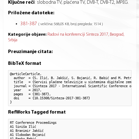
Ključne reči
:
slobodna TV, plaćena TV, DVB-T, DVB-T2, MPEG.
Priložene datoteke:
381-387
( veličina: 568,05 KB, broj pregleda: 1514 )
Kategorije objave:
Radovi na konferenciji Sinteza 2017, Beograd,
Srbija
Preuzimanje citata:
BibTeX format
@article{article,

  author  = {S. Ilić, B. Jakšić, S. Bojanić, R. Babić and M. Petrović}
  title   = {Servisi plaćene televizije u sistemima digitalne zemaljs
  journal = {Sinteza 2017 - International Scientific Conference on In
  year    = 2017,

  pages   = {381-387},

  doi     = {10.15308/Sinteza-2017-381-387}

}
RefWorks Tagged format
RT Conference Proceedings

A1 Siniša Ilić

A1 Branimir Jakšić

A1 Slobodan Bojanić

A1 Ranko Babić
