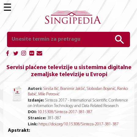
☰
Servisi plaćene televizije u sistemima digitalne
zemaljske televizije u Evropi
Autori:
Siniša Ilić
,
Branimir Jakšić
,
Slobodan Bojanić
,
Ranko
Babić
,
Mile Petrović
Izdanje:
Sinteza 2017 - International Scientific Conference
on Information Technology and Data Related Research
DOI:
10.15308/Sinteza-2017-381-387
Stranice:
381
-
387
Link:
https://doi.org/10.15308/Sinteza-2017-381-387
Apstrakt: