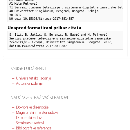
A1 Mile Petrović

T1 Servisi plaćene televizije u sistemima digitalne zemaljske televizi
AD Univerzitet Singidunum, Beograd, Beograd, Srbija

YR 2017

NO doi: 10.15308/Sinteza-2017-381-387
Unapred formatirani prikaz citata
S. Ilić, B. Jakšić, S. Bojanić, R. Babić and M. Petrović,
Servisi plaćene televizije u sistemima digitalne zemaljske
televizije u Evropi
, Univerzitet Singidunum, Beograd, 2017,
doi:10.15308/Sinteza-2017-381-387
KNJIGE I UDŽBENICI
Univerzitetska izdanja
Autorska izdanja
NAUČNO-ISTRAŽIVAČKI RADOVI
Doktorske disertacije
Magistarski i master radovi
Diplomski radovi
Seminarski radovi
Bibliografske reference