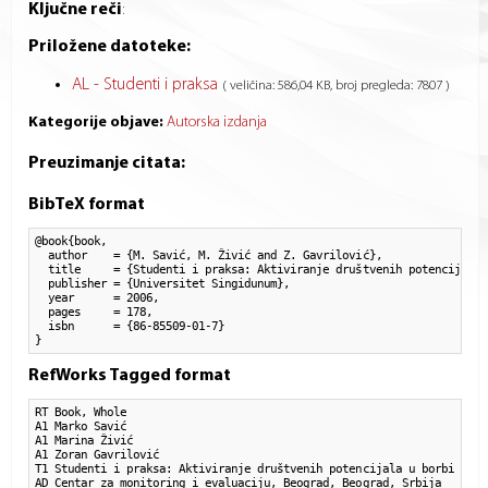
Ključne reči
:
Priložene datoteke:
AL - Studenti i praksa
( veličina: 586,04 KB, broj pregleda: 7807 )
Kategorije objave:
Autorska izdanja
Preuzimanje citata:
BibTeX format
@book{book,

  author    = {M. Savić, M. Živić and Z. Gavrilović}, 

  title     = {Studenti i praksa: Aktiviranje društvenih potencijala 
  publisher = {Universitet Singidunum},

  year      = 2006,

  pages     = 178,

  isbn      = {86-85509-01-7}

}
RefWorks Tagged format
RT Book, Whole

A1 Marko Savić

A1 Marina Živić

A1 Zoran Gavrilović

T1 Studenti i praksa: Aktiviranje društvenih potencijala u borbi za m
AD Centar za monitoring i evaluaciju, Beograd, Beograd, Srbija
