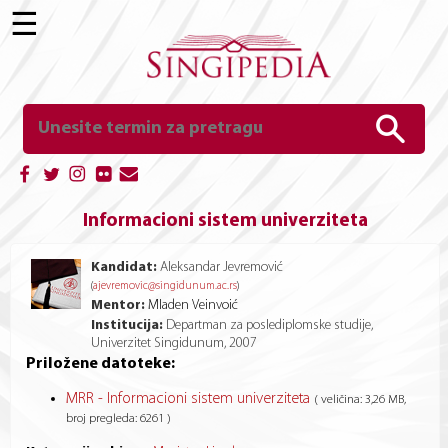
☰
Informacioni sistem univerziteta
Kandidat:
Aleksandar Jevremović
(
ajevremovic@singidunum.ac.rs
)
Mentor:
Mladen Veinvoić
Institucija:
Departman za poslediplomske studije,
Univerzitet Singidunum, 2007
Priložene datoteke:
MRR - Informacioni sistem univerziteta
( veličina: 3,26 MB,
broj pregleda: 6261 )