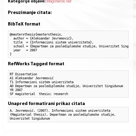
Kategorije objave:
Magistarski rad
Preuzimanje citata:
BibTeX format
@mastersthesis{mastersthesis,

  author = {Aleksandar Jevremović}, 

  title  = {Informacioni sistem univerziteta},

  school = {Departman za poslediplomske studije, Univerzitet Singidunu
  year   = 2007

}
RefWorks Tagged format
RT Dissertation

A1 Aleksandar Jevremović

T1 Informacioni sistem univerziteta

AD Departman za poslediplomske studije, Univerzitet Singidunum

YR 2007

SF magisterial  thesis; research
Unapred formatirani prikaz citata
A. Jevremović. (2007). Informacioni sistem univerziteta
(Magisterial thesis), Departman za poslediplomske studije,
Univerzitet Singidunum