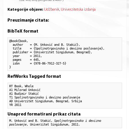
Kategorije objave:
Udžbenik
Univerzitetska izdanja
Preuzimanje citata:
BibTeX format
@book{book,

  author    = {M. Unković and B. Stakić}, 

  title     = {Spoljnotrgovinsko i devizno poslovanje},

  publisher = {Univerzitet Singidunum, Beograd},

  year      = 2011,

  pages     = 445,

  isbn      = {978-86-7912-327-5}

}
RefWorks Tagged format
RT Book, Whole

A1 Milorad Unković

A1 Budimir Stakić

T1 Spoljnotrgovinsko i devizno poslovanje

AD Univerzitet Singidunum, Beograd, Srbija

YR 2011
Unapred formatirani prikaz citata
M. Unković and B. Stakić,
Spoljnotrgovinsko i devizno
poslovanje
, Univerzitet Singidunum, 2011.