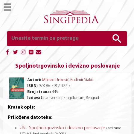
☰
Spoljnotrgovinsko i devizno poslovanje
Autori:
Milorad Unković
,
Budimir Stakić
ISBN:
978-86-7912-327-5
Broj strana:
445
Izdavač:
Univerzitet Singidunum, Beograd
Kratak opis:
Priložene datoteke:
US - Spoljnotrgovinsko i devizno poslovanje
( veličina:
5,02 MB, broj pregleda: 24005 )